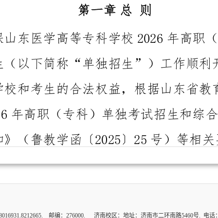
8212665. 邮编：276000. 济南校区：地址：济南市二环南路5460号. 电话：0531-8630556