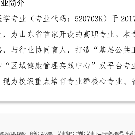
8212665. 邮编：276000. 济南校区：地址：济南市二环南路5460号. 电话：0531-8630556